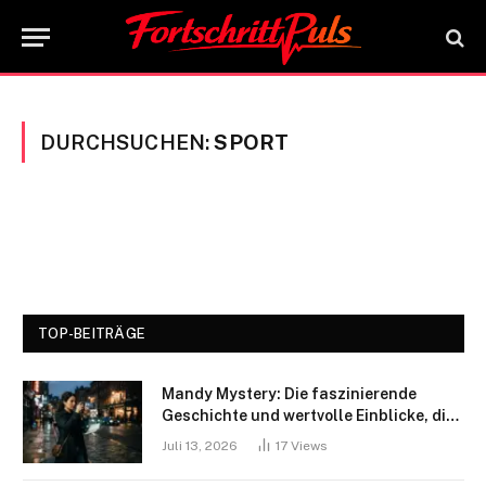
DURCHSUCHEN:
SPORT
TOP-BEITRÄGE
Mandy Mystery: Die faszinierende
Geschichte und wertvolle Einblicke, die
Fans begeistern
Juli 13, 2026
17
Views