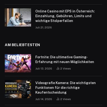
Online Casino mit EPS in Österreich:
Einzahlung, Gebühren, Limits und
wichtige Stolperfallen
Juli 21, 2026
AM BELIEBTESTEN
Fortnite: Die ultimative Gaming-
Erfahrung mit neuen Möglichkeiten
Juli 13, 2026
2
Views
Videografie Kamera: Die wichtigsten
Funktionen für die richtige
Kaufentscheidung
Juli 14, 2026
2
Views