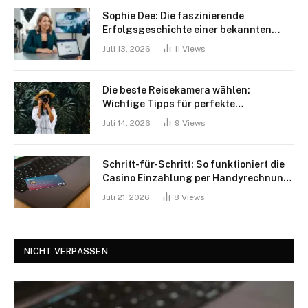
Sophie Dee: Die faszinierende
Erfolgsgeschichte einer bekannten
Persönlichkeit
Juli 13, 2026
11
Views
Die beste Reisekamera wählen:
Wichtige Tipps für perfekte
Reiseerinnerungen
Juli 14, 2026
9
Views
Schritt-für-Schritt: So funktioniert die
Casino Einzahlung per Handyrechnung
in Österreich
Juli 21, 2026
8
Views
NICHT VERPASSEN